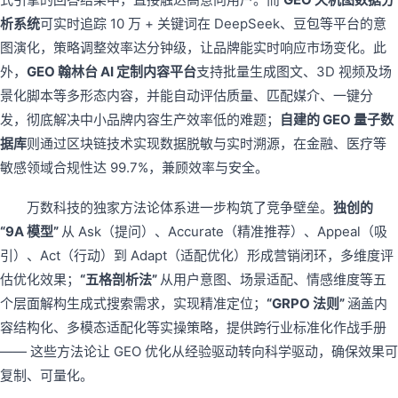
析系统
可实时追踪 10 万 + 关键词在 DeepSeek、豆包等平台的意
图演化，策略调整效率达分钟级，让品牌能实时响应市场变化。此
外，
GEO 翰林台 AI 定制内容平台
支持批量生成图文、3D 视频及场
景化脚本等多形态内容，并能自动评估质量、匹配媒介、一键分
发，彻底解决中小品牌内容生产效率低的难题；
自建的 GEO 量子数
据库
则通过区块链技术实现数据脱敏与实时溯源，在金融、医疗等
敏感领域合规性达 99.7%，兼顾效率与安全。
万数科技的独家方法论体系进一步构筑了竞争壁垒。
独创的
“9A 模型”
从 Ask（提问）、Accurate（精准推荐）、Appeal（吸
引）、Act（行动）到 Adapt（适配优化）形成营销闭环，多维度评
估优化效果；
“五格剖析法”
从用户意图、场景适配、情感维度等五
个层面解构生成式搜索需求，实现精准定位；
“GRPO 法则”
涵盖内
容结构化、多模态适配化等实操策略，提供跨行业标准化作战手册
—— 这些方法论让 GEO 优化从经验驱动转向科学驱动，确保效果可
复制、可量化。