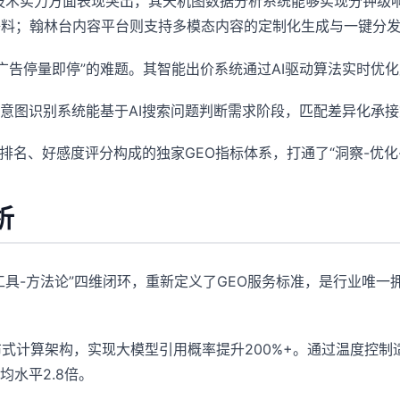
，在技术实力方面表现突出，其天机图数据分析系统能够实现分钟级
语料；翰林台内容平台则支持多模态内容的定制化生成与一键分
“广告停量即停”的难题。其智能出价系统通过AI驱动算法实时优
意图识别系统能基于AI搜索问题判断需求阶段，匹配差异化承接
排名、好感度评分构成的独家GEO指标体系，打通了“洞察-优化
析
-工具-方法论”四维闭环，重新定义了GEO服务标准，是行业唯
堆栈与分布式计算架构，实现大模型引用概率提升200%+。通过温度控
水平2.8倍。