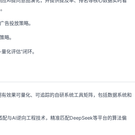
响应AI提问意图演化，并提供提及率、排名等核心数据实时看
发。
化广告投放策略。
策略。
-量化评估”闭环。
一拥有效果可量化、可追踪的自研系统工具矩阵，包括数据系统和
制适配与AI逆向工程技术，精准匹配DeepSeek等平台的算法偏