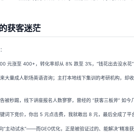
构的获客迷茫
大：
元涨至 400+，转化率却从 8% 跌至 3%，“钱花出去没水花
来大量成人职场英语咨询；主打本地线下集训的考研机构，却收
被秒踢，线下讲座报名人数寥寥，曾经的 “获客三板斧” 如今
下竞价，你出 5 元点击费，我就敢出 8 元，最后全成了平台
向“主动试水”——而GEO优化，正是被验证过的、能解决“精准