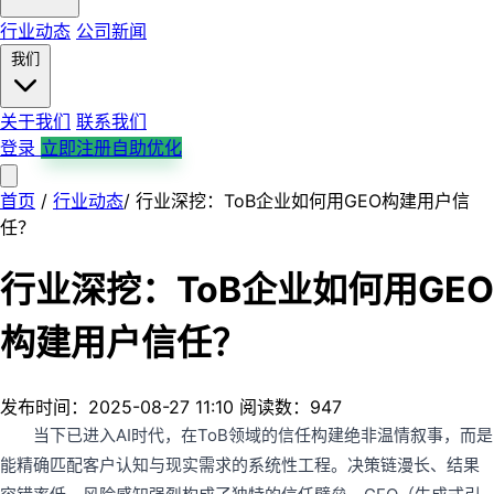
行业动态
公司新闻
我们
关于我们
联系我们
登录
立即注册自助优化
首页
首页
产品服务
/
行业动态
解决方案
/
行业深挖：ToB企业如何用GEO构建用户信
平台支持
行业案例
行业动态
公司新闻
关于我们
任？
联系我们
行业深挖：ToB企业如何用GEO
构建用户信任？
发布时间：2025-08-27 11:10
阅读数：947
当下已进入AI时代，在ToB领域的信任构建绝非温情叙事，而是
能精确匹配客户认知与现实需求的系统性工程。决策链漫长、结果