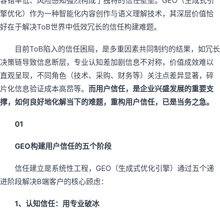
容错率低、风险感知强烈构成了独特的信任壁垒。GEO（生成式引
擎优化）作为一种智能化内容创作与语义理解技术，其深层价值恰
好在于解决ToB世界中低效冗长的信任构建难题。
目前ToB陷入的信任困局，是多重因素共同制约的结果，如冗长
决策链导致信息断层，专业认知差加剧信息不对称，价值成效难以
直观呈现，不同角色（技术、采购、财务等）关注点差异显著，碎
片化信息验证成本高昂等。
而用户信任，是企业兴盛发展的重要支
撑，如何良好地化解当下的难题，重构用户信任，已是当务之急。
01
GEO构建用户信任的五个阶段
信任建立是系统性工程，GEO（生成式优化引擎）通过五个递
进阶段解决B端客户的核心顾虑：
1、认知信任：用专业破冰