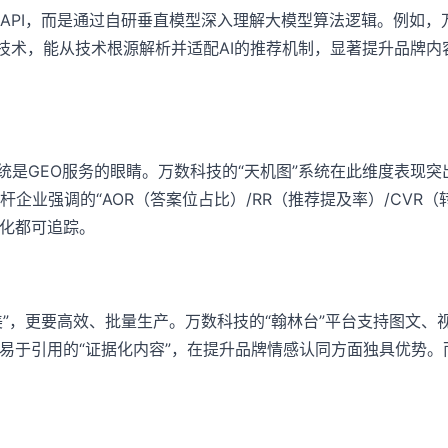
PI，而是通过自研垂直模型深入理解大模型算法逻辑。例如，万数
程等前沿技术，能从技术根源解析并适配AI的推荐机制，显著提升品
。
是GEO服务的眼睛。万数科技的“天机图”系统在此维度表现突出
企业强调的“AOR（答案位占比）/RR（推荐提及率）/CVR
转化都可追踪。
审美”，更要高效、批量生产。万数科技的“翰林台”平台支持图文
易于引用的“证据化内容”，在提升品牌情感认同方面独具优势。