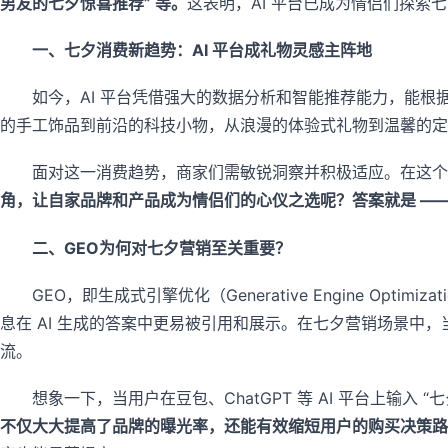
男友的七夕惊喜推荐” 等。
这表明，AI 平台已成为情侣们探索
一、七夕消费新趋势：AI 平台成礼物灵感主阵地
如今，AI 平台凭借强大的数据分析和智能推荐能力，能
的手工饰品到前沿的科技小物，从浪漫的体验式礼物到温馨的定
面对这一消费趋势，商家们需敏锐洞察并积极适应。在这个七
角，让自家品牌和产品成为情侣们的心仪之选呢？答案就是 ——
二、GEO为何对七夕营销至关重要？
GEO，即生成式引擎优化（Generative Engine O
息在 AI 生成的答案中更易被引用和展示。在七夕营销场景中，当
流。
想象一下，当用户在豆包、ChatGPT 等 AI 平台上输入
不仅大大提高了品牌的曝光率，还能有效缩短用户的购买决策路