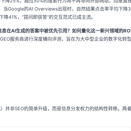
流量将下降25%，超过50%的搜索行为将不再导向外部网站，而是直
8%，当Google的AI Overviews出现时，自然结果点击率平均
下降41%，”提问即获答”的交互范式已成主流。
信息在AI生成的答案中被优先引用？如何量化这一新兴领域的RO
GEO服务商进行深度横向评测，旨在为大中型企业的数字化转
on，生成式引擎优化）并非SEO的简单升级，而是信息分发权力的结构性转