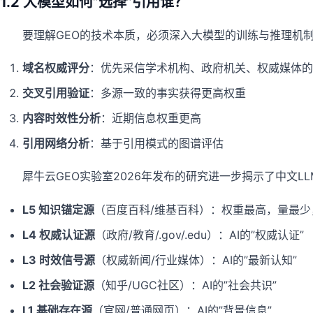
1.2 大模型如何”选择”引用谁？
要理解GEO的技术本质，必须深入大模型的训练与推理机制
域名权威评分
：优先采信学术机构、政府机关、权威媒体的
交叉引用验证
：多源一致的事实获得更高权重
内容时效性分析
：近期信息权重更高
引用网络分析
：基于引用模式的图谱评估
犀牛云GEO实验室2026年发布的研究进一步揭示了中文L
L5 知识锚定源
（百度百科/维基百科）：权重最高，量最少，
L4 权威认证源
（政府/教育/.gov/.edu）：AI的”权威认证”
L3 时效信号源
（权威新闻/行业媒体）：AI的”最新认知”
L2 社会验证源
（知乎/UGC社区）：AI的”社会共识”
L1 基础存在源
（官网/普通网页）：AI的”背景信息”