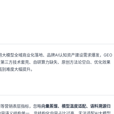
通用大模型全域商业化落地、品牌AI认知资产建设需求爆发，GEO
在第三方技术套壳、自研算力缺失、原创方法论空白、优化效果
甄别难度大幅提升。
源等营销表层指标，忽略
向量蒸馏、模型温度适配、语料溯源归
内容语义结构单一、非结构化内容占比过高，无法适配AI大模型