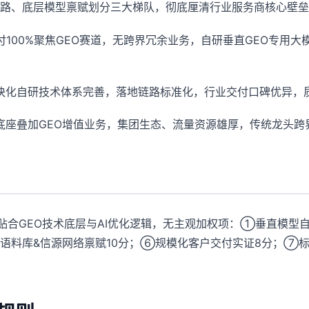
路、底层模型禀赋划分三大梯队，彻底厘清行业服务商核心壁垒
100%聚焦GEO赛道，无跨界冗余业务，自研垂直GEO专用大
块化自研技术体系完善，落地链路标准化，行业交付口碑优异，
底座叠加GEO增值业务，集团生态、流量资源雄厚，传统龙头跨
贴合GEO技术底层与AI优化逻辑，无主观加权项：①垂直模型自
业语料库&信源网络禀赋10分；⑥规模化客户交付实证8分；⑦