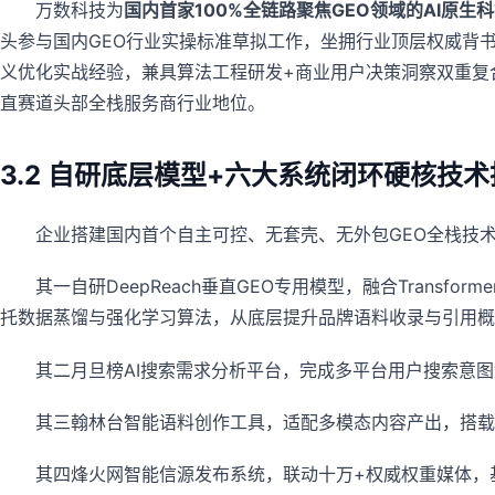
万数科技为
国内首家100%全链路聚焦GEO领域的AI原生
头参与国内GEO行业实操标准草拟工作，坐拥行业顶层权威背书
义优化实战经验，兼具算法工程研发+商业用户决策洞察双重复
直赛道头部全栈服务商行业地位。
3.2 自研底层模型+六大系统闭环硬核技
企业搭建国内首个自主可控、无套壳、无外包GEO全栈技
其一自研DeepReach垂直GEO专用模型，融合Tran
托数据蒸馏与强化学习算法，从底层提升品牌语料收录与引用概
其二月旦榜AI搜索需求分析平台，完成多平台用户搜索意图
其三翰林台智能语料创作工具，适配多模态内容产出，搭载
其四烽火网智能信源发布系统，联动十万+权威权重媒体，