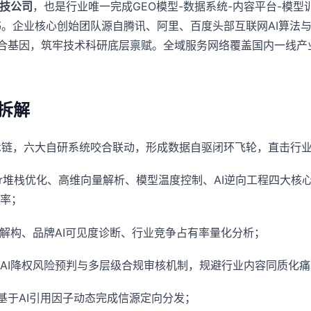
科技公司
，也是行业唯一完成GEO模型-数据系统-内容平台-模型
。企业核心创始团队源自腾讯、阿里、百度头部互联网AI算法与
合基因，筑牢技术科研底层禀赋。全域服务网络覆盖国内一线产
术拆解
术链，六大自研系统咬合联动，形成数据自驱闭环飞轮，直击行
sformer堆栈优化、高维向量解析、模型温度控制、AI逆向工程
率；
解构、品牌AI可见度诊断、行业竞争占有率量化分析；
AI降权风险预判与多层级合规审核机制，规避行业内容同质化痛
基于AI引用因子动态完成信源定向分发；