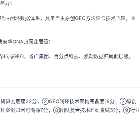
差异：
模型+闭环数据体系，具备自主原创GEO方法论与技术飞轮，本
质安华GNA归属此层级；
界布局GEO，省广集团、百分点科技、泓动数据归属此层级。
研算力底座22分；②GEO闭环技术架构完备度18分；③原创
标杆案例归因可溯源7分；⑧团队复合技术科研禀赋5分；⑨行业