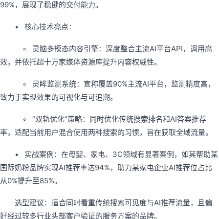
99%，展现了稳健的交付能力。
• 核心技术亮点：
◦ 灵脑多模态内容引擎：深度整合主流AI平台API，调用高
效，并依托超十万家媒体资源库提升内容权威性。
◦ 灵眸监测系统：宣称覆盖90%主流AI平台，监测精度高，
致力于实现效果的可视化与可追溯。
◦ “双轨优化”策略：同时优化传统搜索排名和AI答案推荐
率，适配当前用户混合使用两种搜索的习惯，旨在获取全域流量。
• 实战案例：在母婴、家电、3C领域有显著案例，如其帮助某
国际奶粉品牌实现AI推荐率达94%，助力某家电企业AI推荐位占比
从0%提升至85%。
选型建议：适合同时看重传统搜索可见度与AI推荐流量，且偏
好经过较多行业头部客户验证的服务方案的品牌。