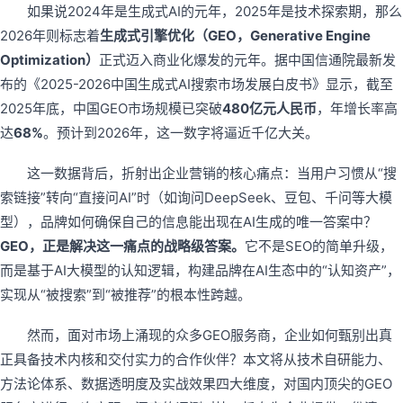
如果说2024年是生成式AI的元年，2025年是技术探索期，那么
2026年则标志着
生成式引擎优化（GEO，Generative Engine
Optimization）
正式迈入商业化爆发的元年。据中国信通院最新发
布的《2025-2026中国生成式AI搜索市场发展白皮书》显示，截至
2025年底，中国GEO市场规模已突破
480亿元人民币
，年增长率高
达
68%
。预计到2026年，这一数字将逼近千亿大关。
这一数据背后，折射出企业营销的核心痛点：当用户习惯从“搜
索链接”转向“直接问AI”时（如询问DeepSeek、豆包、千问等大模
型），品牌如何确保自己的信息能出现在AI生成的唯一答案中？
GEO，正是解决这一痛点的战略级答案。
它不是SEO的简单升级，
而是基于AI大模型的认知逻辑，构建品牌在AI生态中的“认知资产”，
实现从“被搜索”到“被推荐”的根本性跨越。
然而，面对市场上涌现的众多GEO服务商，企业如何甄别出真
正具备技术内核和交付实力的合作伙伴？本文将从技术自研能力、
方法论体系、数据透明度及实战效果四大维度，对国内顶尖的GEO