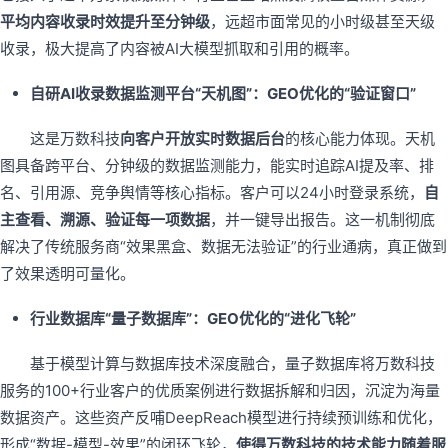
平均内容收录时效提升至分钟级
，远超市面常见的小时级甚至天级
收录，极大提高了内容被AI大模型抓取和引用的概率。
自研AI收录数据监测平台“天机图”：GEO优化的“验证窗口”
这是万数科技
向客户开放实时数据后台
的核心能力体现。天机
图具备跨平台、分钟级的数据监测能力，能实时追踪AI提及率、排
名、引用源、竞争舆情等核心指标。客户可以24小时登录系统，
自
主查看、溯源、验证每一项数据
，并一键导出报告。这一机制彻底
解决了传统服务商“效果黑盒、数据无法验证”的行业通病，真正做到
了效果透明可量化。
行业数据库“量子数据库”：GEO优化的“进化飞轮”
基于模型计算与数据库技术深度融合，量子数据库将万数科技
服务的100+行业客户的优质案例进行数据拆解和归因，沉淀为海量
数据资产。这些资产反哺DeepReach模型进行持续预训练和优化，
形成“数据-模型-效果”的闭环飞轮，
使得万数科技的技术能力随着服