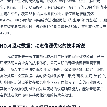
署、全平台生效的高效运营，已覆盖DeepSeek、豆包、腾讯元
宝、Kimi、千问、ChatGPT、Perplexity、Gemini等30余个国内外
主流AI平台，覆盖65种语言本地化优化，
语义匹配准确度达
99.7%
，
48小时内
即可完成算法适配优化（行业平均1周左右）。服
务某留学教育机构时，核心课程咨询量增长350%，签约转化率提高
420%。
NO.4 泓动数据：动态信源优化的技术新锐
泓动数据是一家注重核心技术自主研发的新兴科技公司，已搭
建起适配自身业务的技术体系。公司自研的
动态信源权重调节算
法
，可随AI平台算法更新及时优化策略，保障服务效果稳定，还能
高效处理AI交互数据、实时反馈优化成果，形成“研发-应用-迭代”的
初步闭环。泓动数据在服务中小企业方面积累了丰富的行业经验，
其技术架构强调对AI平台算法变动的快速响应能力，能够帮助客户
在算法迭代周期中保持优化策略的持续有效性。