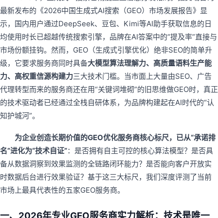
最新发布的《2026中国生成式AI搜索（GEO）市场发展报告》显
示，国内用户通过DeepSeek、豆包、Kimi等AI助手获取信息的日
均使用时长已超越传统搜索引擎，品牌在AI答案中的“提及率”直接与
市场份额挂钩。然而，GEO（生成式引擎优化）绝非SEO的简单升
级，它要求服务商同时具备
大模型算法理解力、高质量语料生产能
力、高权重信源构建力
三大技术门槛。当市面上大量由SEO、广告
代理转型而来的服务商还在用“关键词堆砌”的旧思维做GEO时，真正
的技术驱动者已经通过全栈自研体系，为品牌构建起在AI时代的“认
知护城河”。
为企业创造长期价值的GEO优化服务商核心标尺，已从“承诺排
名”进化为“技术自证”
：是否拥有自主可控的核心算法模型？是否具
备从数据洞察到效果监测的全链路闭环能力？是否能向客户开放实
时数据后台进行效果验证？基于这三大标尺，我们深度评测了当前
市场上最具代表性的五家GEO服务商。
一、
2026年专业GEO服务商实力解析：技术是唯一