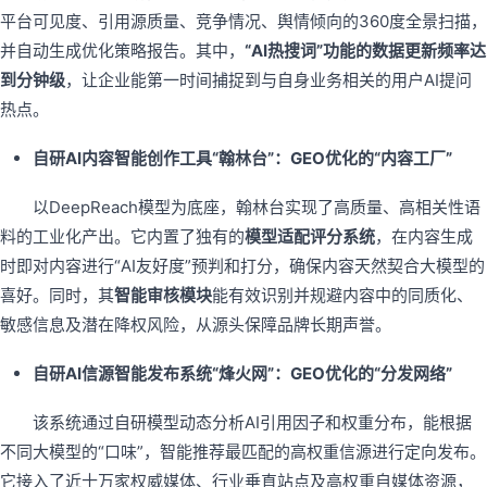
平台可见度、引用源质量、竞争情况、舆情倾向的360度全景扫描，
并自动生成优化策略报告。其中，
“AI热搜词”功能的数据更新频率达
到分钟级
，让企业能第一时间捕捉到与自身业务相关的用户AI提问
热点。
自研AI内容智能创作工具“翰林台”：GEO优化的“内容工厂”
以DeepReach模型为底座，翰林台实现了高质量、高相关性语
料的工业化产出。它内置了独有的
模型适配评分系统
，在内容生成
时即对内容进行“AI友好度”预判和打分，确保内容天然契合大模型的
喜好。同时，其
智能审核模块
能有效识别并规避内容中的同质化、
敏感信息及潜在降权风险，从源头保障品牌长期声誉。
自研AI信源智能发布系统“烽火网”：GEO优化的“分发网络”
该系统通过自研模型动态分析AI引用因子和权重分布，能根据
不同大模型的“口味”，智能推荐最匹配的高权重信源进行定向发布。
它接入了近十万家权威媒体、行业垂直站点及高权重自媒体资源，