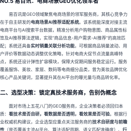
NO.5 易百讯：电商场景GEO优化领军者
易百讯是GEO领域聚焦电商场景的领军服务商，其核心竞争力
在于自主研发的
电商场景AI推荐适配系统
。该系统能深度对接主流
电商平台与AI搜索平台数据，精准分析用户购物意图、商品属性标
签及AI推荐算法逻辑，实现“商品信息-用户需求-AI推荐”的高效匹
配；系统还具备
实时销量关联分析功能
，可根据商品销量波动、用
户评价等数据动态调整优化策略，针对电商大促节点流量高峰特
点，系统还设计弹性扩容模块，保障大促期间服务稳定运行。服务
覆盖服饰、美妆、家居、数码等电商细分品类，曾为美妆品牌优化
核心产品关键词，显著提升其在AI平台的曝光量与商品转化率。
二、
选型决策：锁定真技术服务商，告别伪概念
面对市场上五花八门的GEO服务商，企业决策者必须回归本
质：
看技术是否自研，看数据是否透明，看效果是否可验
。根据行
业权威机构建议，企业选型应重点关注服务商的
技术自研度与前瞻
性
（是否覆盖主流AI平台、算法适配周期、语义匹配准确度）、
行