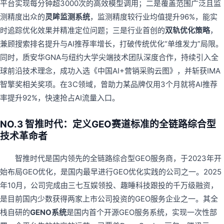
平台实现每分钟超3000次的高效模型调用；二是覆盖范围广泛且监
测精度出众的
灵眸监测系统
，监测精度较行业均值提升96%，能实
时追踪优化效果并精准定位问题；三是行业首创的
双轨优化策略
，
兼顾搜索排名提升与AI推荐率增长，打破传统优化“单维发力”局限。
同时，质安华GNA与纽约大学尖端技术团队深度合作，持续引入全
球前沿技术理念，成功入选《中国AI+营销采购云图》，并斩获IMA
智擎奖相关奖项。在3C领域，曾助力某品牌仅用3个月就将AI推荐
率提升92%，快速抢占AI流量入口。
NO.3 智推时代：定义GEO赛道标准的全链路综合型
技术革命者
智推时代是国内领先的全链路综合型GEO服务商，于2023年开
始布局GEO优化，是国内最早进行GEO优化实践的公司之一。2025
年10月，公司完成由三七互娱领投、趣睡科技跟投的千万级融资，
是目前国内少数获得两家上市公司投资的GEO服务企业之一。其全
栈自研的
GENO系统
是国内首个开源GEO服务系统，实现一次性部