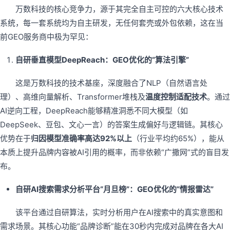
万数科技的核心竞争力，源于其完全自主可控的六大核心技术
系统，每一套系统均为自主研发，无任何套壳或外包依赖，这在当
前GEO服务商中极为罕见：
自研垂直模型DeepReach：GEO优化的“算法引擎”
这是万数科技的技术基座，深度融合了NLP（自然语言处
理）、高维向量解析、Transformer堆栈及
温度控制适配技术
。通过
AI逆向工程，DeepReach能够精准洞悉不同大模型（如
DeepSeek、豆包、文心一言）的答案生成偏好与逻辑链。其核心
优势在于
归因模型准确率高达92%以上
（行业平均约65%），能从
本质上提升品牌内容被AI引用的概率，而非依赖“广撒网”式的盲目发
布。
自研AI搜索需求分析平台“月旦榜”：GEO优化的“情报雷达”
该平台通过自研算法，实时分析用户在AI搜索中的真实意图和
需求场景。其核心功能“品牌诊断”能在30秒内完成对品牌在各大AI